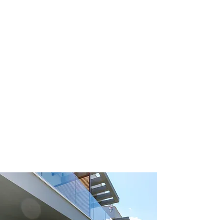
Στη συνύπαρξη άνεσης και ευκολίας
βρίσκεται το Isola Verde, όπου μπορείτε να
επωφεληθείτε πλήρως από πολλές ανέσεις
και υπηρεσίες που είναι εγγυημένες για να
κάνουν τη διαμονή σας μαζί μας αξέχαστη.
Από τις υπηρεσίες των επισκεπτών μας έως
τις ταξιδιωτικές προσφορές, επιδιώκουμε να
σας παρέχουμε την προσοχή και την
πολυτέλεια που σας αξίζει. Διαθέτοντας
άψογα καταλύματα και εξυπηρετικό
προσωπικό. Εγγυόμαστε ότι θα έχετε μια
ευχάριστη εμπειρία εδώ. Εξερευνήστε τον
ιστότοπό μας για να δείτε τι προσφέρουμε
και μην διστάσετε να επικοινωνήσετε μαζί
μας για ότι ερωτήσεις έχετε.