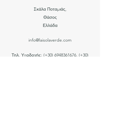
Σκάλα Ποταμιάς,
Ιδανικό για μεγάλη οικογένεια
Θάσος
Ελλάδα
info@laisolaverde.com
Τηλ. Υποδοχής: (+30)
6948361676
, (+30)
2593061596
La Isola Verde
1203347
Τηλ. για κράτηση: (+30)
6988252101
Μεζονέτα
Ιδανικό για οικογένεια