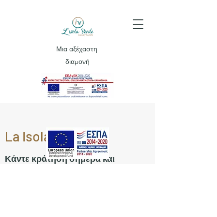
Μια αξέχαστη
διαμονή
La Isola Verde
Κάντε κράτηση σήμερα και
απολαύστε τη διαμονή σας
Η ιστορία μας
​Κάνουμε το ταξίδι σας μια μοναδική
εμπειρία!